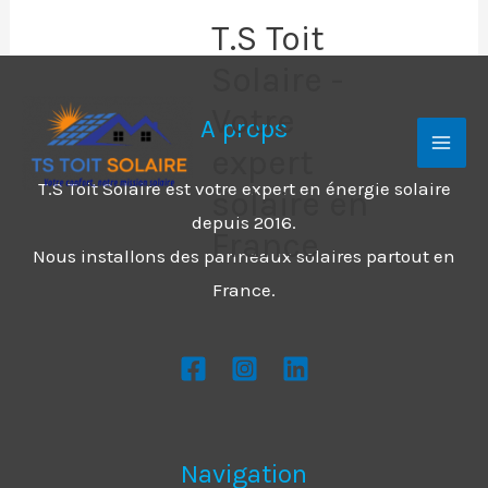
Aller
T.S Toit
au
Solaire -
contenu
Votre
A props
expert
T.S Toit Solaire est votre expert en énergie solaire
solaire en
depuis 2016.
France
Nous installons des panneaux solaires partout en
France.
Navigation